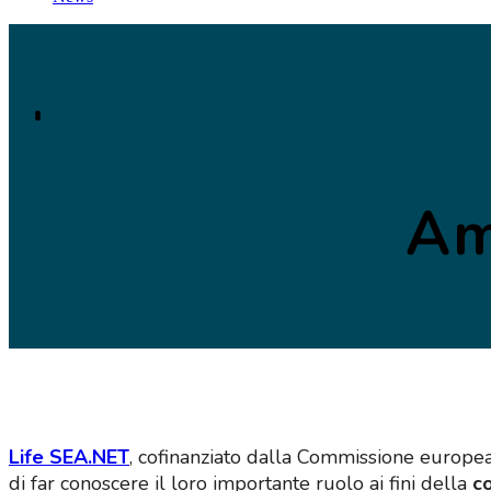
Am
Life SEA.NET
, cofinanziato dalla Commissione europea
di far conoscere il loro importante ruolo ai fini della
c