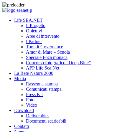
Life SEA.NET
Il Progetto
Obiettivi
Aree di intervento
I Partner
Toolkit Governance
Amor di Mare – Scuola
Speciale Foca monaca
Concorso fotografico “Deep Blue”
APP Life Sea.Net
La Rete Natura 2000
Media
Rassegna stampa
Comunicati stampa
Press Kit
Foto
Video
Download
Deliverables
Documenti scaricabili
Contatti
News