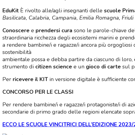
EduKit
È rivolto alle/agli insegnanti delle
scuole Prima
Basilicata, Calabria, Campania, Emilia Romagna, Friuli 
Conoscere
e
prendersi cura
sono le parole-chiave de
straordinaria ricchezza degli ecosistemi marini e prende
a rendere bambine/i e ragazze/i ancora più orgogliosi d
sostenibilità
ambientale possa e debba partire da ciascuno di loro, 
strumento di
citizen science
e un
gioco di carte
sul p
Per
ricevere il KIT
in versione digitale è sufficiente c
CONCORSO PER LE CLASSI
Per rendere bambine/i e ragazze/i protagoniste/i di azio
secondarie di primo grado delle regioni elencate sopr
ECCO LE SCUOLE VINCITRICI DELL’EDIZIONE 2023/