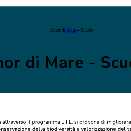
Amor di Mare – Scuola
Home
or di Mare - Scu
 attraverso il programma LIFE, si propone di migliorar
onservazione della biodiversità
e
valorizzazione del te