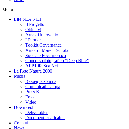
Menu
Life SEA.NET
Il Progetto
Obiettivi
Aree di intervento
I Partner
Toolkit Governance
Amor di Mare – Scuola
Speciale Foca monaca
Concorso fotografico “Deep Blue”
APP Life Sea.Net
La Rete Natura 2000
Media
Rassegna stampa
Comunicati stampa
Press Kit
Foto
Video
Download
Deliverables
Documenti scaricabili
Contatti
News