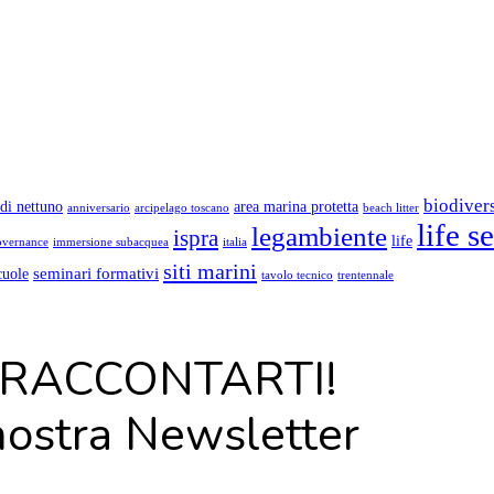
biodivers
di nettuno
area marina protetta
anniversario
arcipelago toscano
beach litter
life s
legambiente
ispra
life
overnance
immersione subacquea
italia
siti marini
seminari formativi
cuole
tavolo tecnico
trentennale
RACCONTARTI!
 nostra
Newsletter