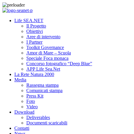
Life SEA.NET
Il Progetto
Obiettivi
Aree di intervento
I Partner
Toolkit Governance
Amor di Mare – Scuola
Speciale Foca monaca
Concorso fotografico “Deep Blue”
APP Life Sea.Net
La Rete Natura 2000
Media
Rassegna stampa
Comunicati stampa
Press Kit
Foto
Video
Download
Deliverables
Documenti scaricabili
Contatti
News