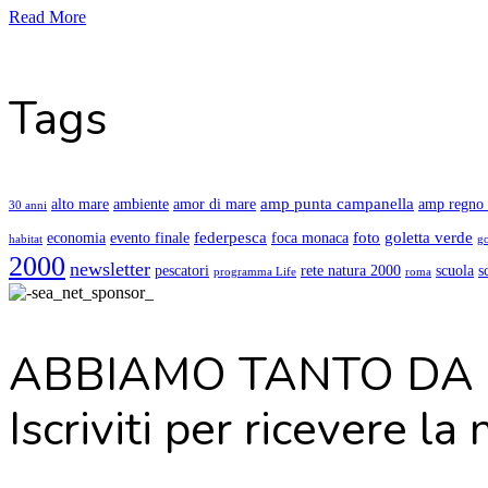
Read More
Tags
amp punta campanella
alto mare
ambiente
amor di mare
amp regno 
30 anni
federpesca
foto
goletta verde
economia
evento finale
foca monaca
habitat
g
2000
newsletter
pescatori
rete natura 2000
scuola
s
programma Life
roma
ABBIAMO TANTO DA 
Iscriviti per ricevere la