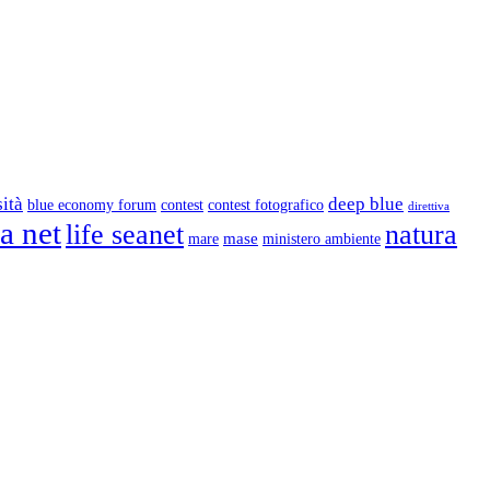
ità
deep blue
blue economy forum
contest
contest fotografico
direttiva
ea net
life seanet
natura
mase
mare
ministero ambiente