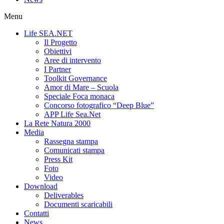
Menu
Life SEA.NET
Il Progetto
Obiettivi
Aree di intervento
I Partner
Toolkit Governance
Amor di Mare – Scuola
Speciale Foca monaca
Concorso fotografico “Deep Blue”
APP Life Sea.Net
La Rete Natura 2000
Media
Rassegna stampa
Comunicati stampa
Press Kit
Foto
Video
Download
Deliverables
Documenti scaricabili
Contatti
News