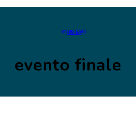
evento finale
Home
evento finale