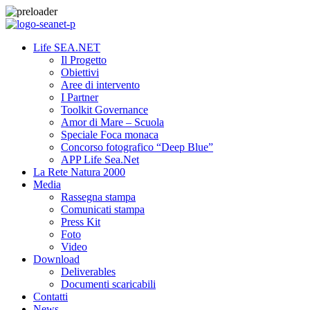
Life SEA.NET
Il Progetto
Obiettivi
Aree di intervento
I Partner
Toolkit Governance
Amor di Mare – Scuola
Speciale Foca monaca
Concorso fotografico “Deep Blue”
APP Life Sea.Net
La Rete Natura 2000
Media
Rassegna stampa
Comunicati stampa
Press Kit
Foto
Video
Download
Deliverables
Documenti scaricabili
Contatti
News