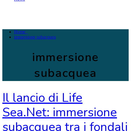
Home
immersione subacquea
immersione
subacquea
Raffaele Cava
Nessun commento
Il lancio di Life
Sea.Net: immersione
subacquea tra i fondali