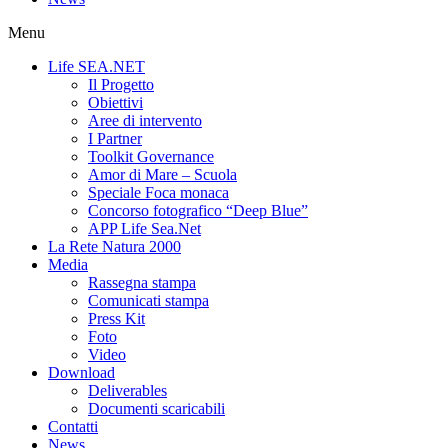
Menu
Life SEA.NET
Il Progetto
Obiettivi
Aree di intervento
I Partner
Toolkit Governance
Amor di Mare – Scuola
Speciale Foca monaca
Concorso fotografico “Deep Blue”
APP Life Sea.Net
La Rete Natura 2000
Media
Rassegna stampa
Comunicati stampa
Press Kit
Foto
Video
Download
Deliverables
Documenti scaricabili
Contatti
News