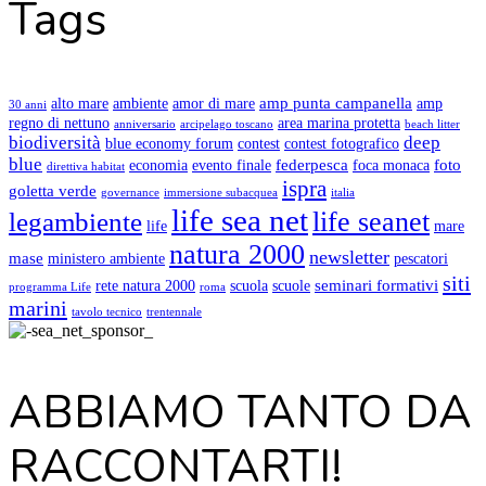
Tags
amp punta campanella
alto mare
ambiente
amor di mare
amp
30 anni
regno di nettuno
area marina protetta
anniversario
arcipelago toscano
beach litter
biodiversità
deep
blue economy forum
contest
contest fotografico
blue
federpesca
foto
economia
evento finale
foca monaca
direttiva habitat
ispra
goletta verde
governance
immersione subacquea
italia
life sea net
life seanet
legambiente
life
mare
natura 2000
newsletter
mase
ministero ambiente
pescatori
siti
seminari formativi
rete natura 2000
scuola
scuole
programma Life
roma
marini
tavolo tecnico
trentennale
ABBIAMO TANTO DA
RACCONTARTI!